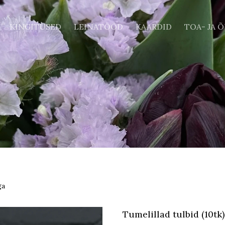
KINGITUSED
LEINATÖÖD
KAARDID
TOA- JA 
ga
Tumelillad tulbid (10tk)