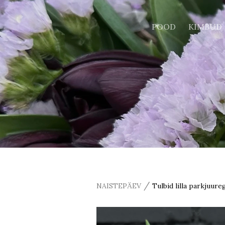
POOD
KIMBUD
/
NAISTEPÄEV
Tulbid lilla parkjuure