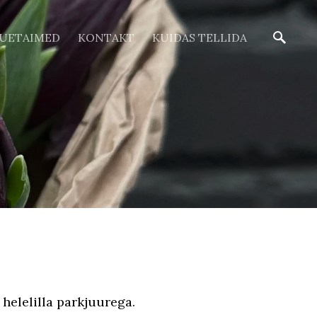
ÕUETAIMED
KONTAKT
KUIDAS TELLIDA
 helelilla parkjuurega.