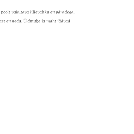
oolt pakutava lillevaliku eripäradega,
evast erineda. Üldmulje ja maht jäävad