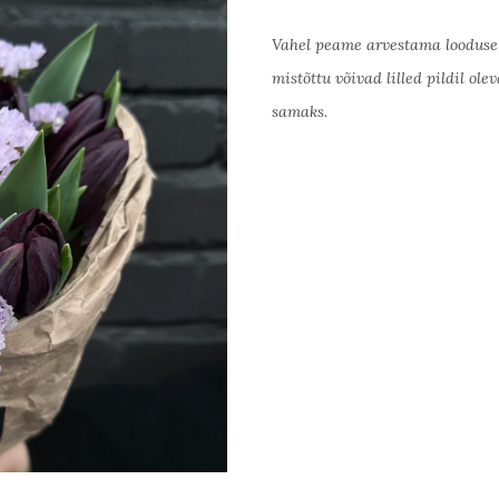
Vahel peame arvestama looduse p
mistõttu võivad lilled pildil ol
samaks.