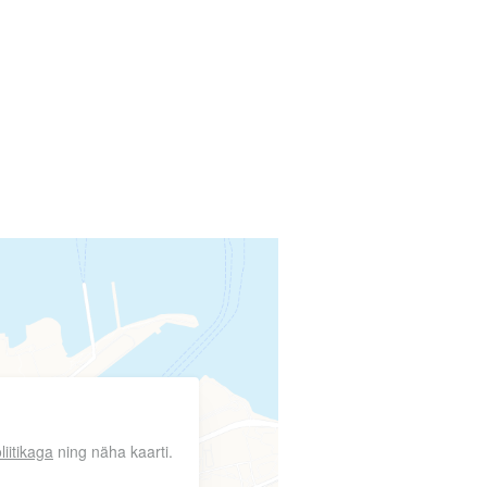
liitikaga
ning näha kaarti.