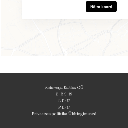
Näita kaarti
Kalamaja Kaktus OÜ
E-R 9-19
L 11-17
P 11-17
Privaatsuspoliitika
Üldtingimused