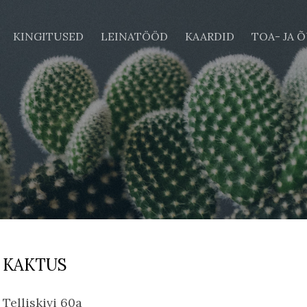
KINGITUSED
LEINATÖÖD
KAARDID
TOA- JA 
KAKTUS
Telliskivi 60a