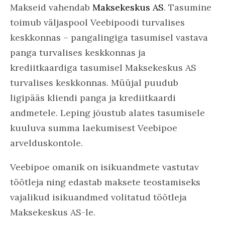
Makseid vahendab
Maksekeskus AS
. Tasumine
toimub väljaspool Veebipoodi turvalises
keskkonnas – pangalingiga tasumisel vastava
panga turvalises keskkonnas ja
krediitkaardiga tasumisel Maksekeskus AS
turvalises keskkonnas. Müüjal puudub
ligipääs kliendi panga ja krediitkaardi
andmetele. Leping jõustub alates tasumisele
kuuluva summa laekumisest Veebipoe
arvelduskontole.
Veebipoe omanik on isikuandmete vastutav
töötleja ning edastab maksete teostamiseks
vajalikud isikuandmed volitatud töötleja
Maksekeskus AS-le.