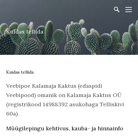
Kuidas tellida
Kuidas tellida
Veebipoe Kalamaja Kaktus (edaspidi
Veebipood) omanik on Kalamaja Kaktus OÜ
(registrikood 14988392
asukohaga Telliskivi
60a).
Müügilepingu kehtivus, kauba- ja hinnainfo