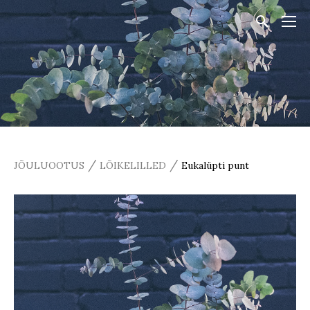
/
/
JÕULUOOTUS
LÕIKELILLED
Eukalüpti punt