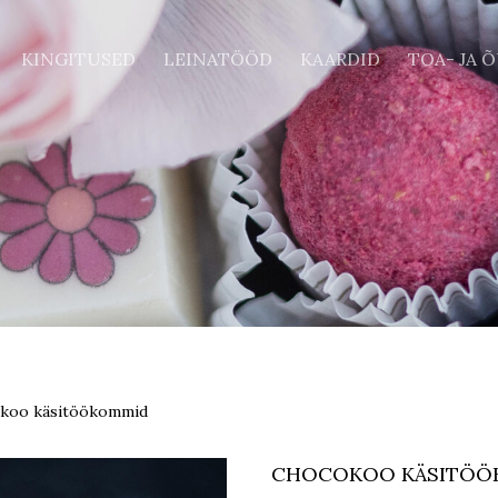
KINGITUSED
LEINATÖÖD
KAARDID
TOA- JA 
koo käsitöökommid
CHOCOKOO KÄSITÖÖ