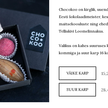
Chocokoo on kirglik, uuen
Eesti šokolaadimeister, ke
maitsekoosluste ning ehe
Telliskivi Loomelinnakus.
Valikus on kahes suuruses 
kommiga ja suur karp 16 
VÄIKE KARP
15,
SUUR KARP
28,