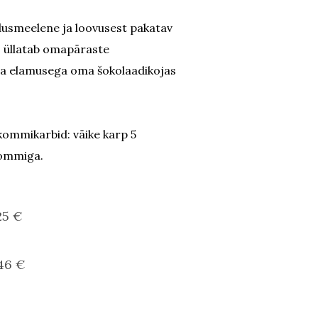
dusmeelene ja loovusest pakatav
s üllatab omapäraste
da elamusega oma šokolaadikojas
kommikarbid: väike karp 5
kommiga.
25 €
46 €