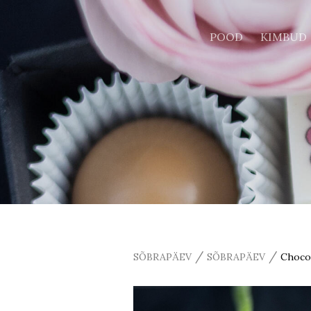
POOD
KIMBUD
/
/
SÕBRAPÄEV
SÕBRAPÄEV
Choco