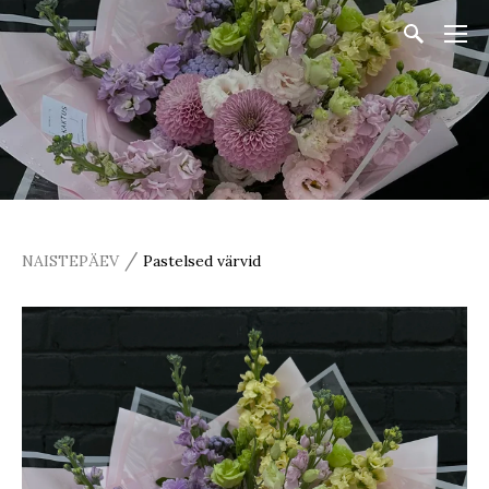
/
NAISTEPÄEV
Pastelsed värvid