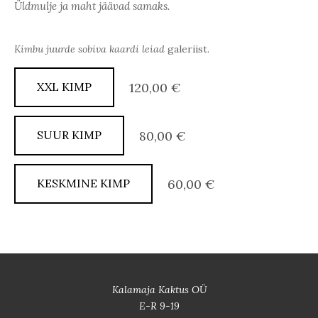
Üldmulje ja maht jäävad samaks.
Kimbu juurde sobiva kaardi leiad
galeriist.
XXL KIMP
120,00 €
SUUR KIMP
80,00 €
KESKMINE KIMP
60,00 €
Kalamaja Kaktus OÜ
E-R 9-19