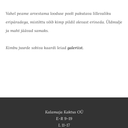
Vahel peame arvestama looduse poolt pakutava lillevaliku
eripäradega, mistõttu võib kimp pildil olevast erineda. Üldmulje
ja maht jäävad samaks.
Kimbu juurde sobiva kaardi leiad
galeriist.
Kalamaja Kaktus OÜ
E-R 9-19
L 11-17